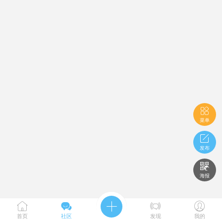

菜单

发布

海报





首页
社区
发现
我的