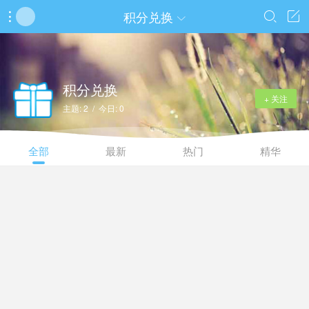
积分兑换




积分兑换
+ 关注
主题: 2 / 今日: 0
全部
最新
热门
精华