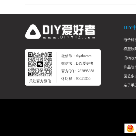
DIY
电子科
模型软
爱
微信号：diyahzcom
旧物改
微信名：DIY爱好者
饰品装
官方QQ：282895858
园艺多
Q Q 群：95651355
关注官方微信
亲子手
好