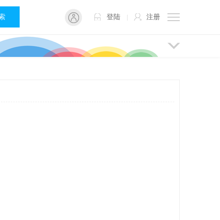
 索
登陆
注册
|