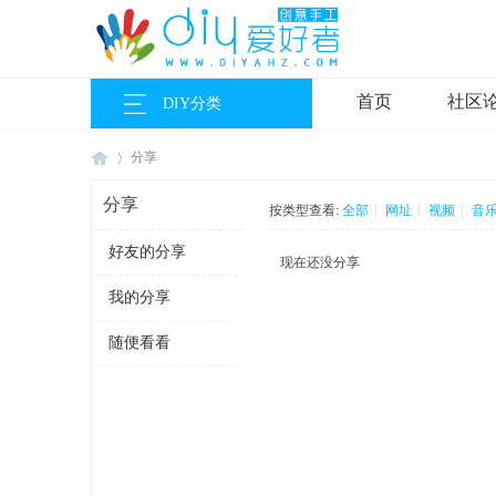
首页
社区
DIY分类
分享
分享
按类型查看:
全部
|
网址
|
视频
|
音
好友的分享
DI
›
现在还没分享
我的分享
随便看看
Y