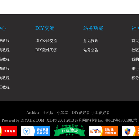
中心
DIY交流
站务功能
社
技教程
DIY经验交流
意见投诉
首页
陶教程
DIY疑难问答
站务公告
社区
造教程
我的
饰教程
排行
肉教程
积分
工教程
Archiver
手机版
小黑屋
DIY爱好者-手工爱好者
Powered by
DIYAHZ.COM!
X3.4
© 2001-2013
超凡网络科技 Inc.
鲁ICP备17005982号