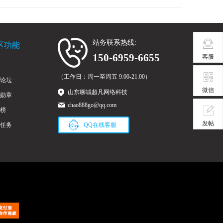
站务联系热线:
区功能
150-6959-6655
客服
（工作日：周一至周五 9:00-21:00）
论坛
微信
山东聊城超凡网络科技
勋章
chao888go@qq.com
榜
发帖
任务
QQ在线客服