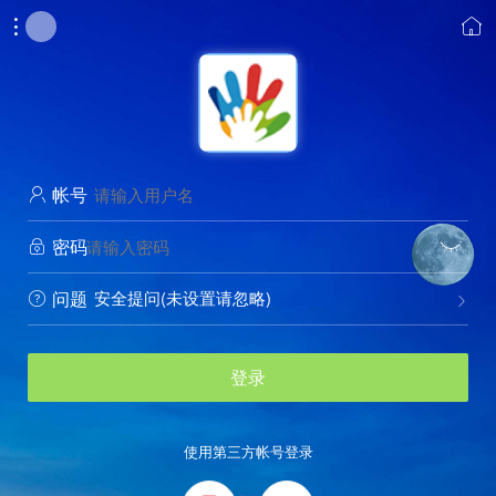


帐号

密码


安全提问(未设置请忽略)
问题


登录
使用第三方帐号登录