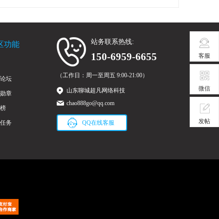
站务联系热线:
区功能
150-6959-6655
客服
（工作日：周一至周五 9:00-21:00）
论坛
微信
山东聊城超凡网络科技
勋章
chao888go@qq.com
榜
发帖
任务
QQ在线客服