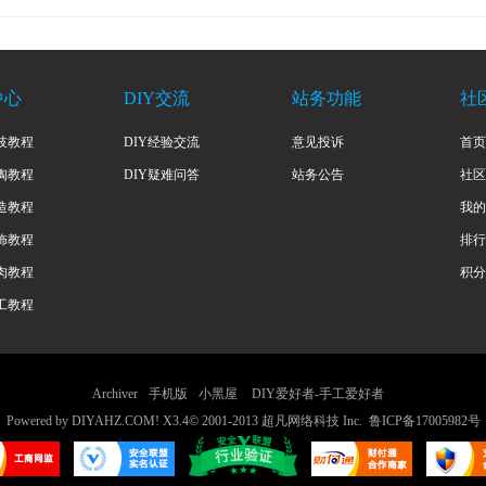
中心
DIY交流
站务功能
社
技教程
DIY经验交流
意见投诉
首页
陶教程
DIY疑难问答
站务公告
社区
造教程
我的
饰教程
排行
肉教程
积分
工教程
Archiver
手机版
小黑屋
DIY爱好者-手工爱好者
Powered by
DIYAHZ.COM!
X3.4
© 2001-2013
超凡网络科技 Inc.
鲁ICP备17005982号