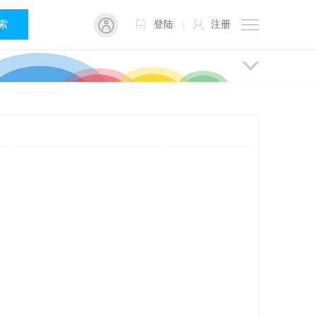
 索
登陆
注册
|