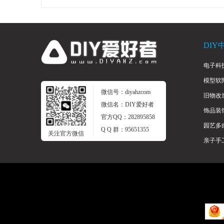
DIY
电子科
模型软
爱
微信号：diyahzcom
旧物改
微信名：DIY爱好者
饰品装
官方QQ：282895858
园艺多
Q Q 群：95651355
关注官方微信
亲子手
好