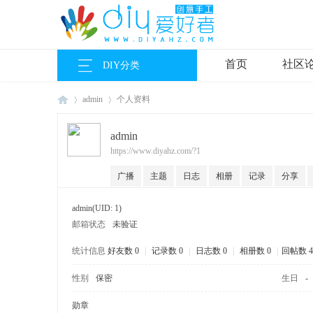
首页
社区
DIY分类
admin
个人资料
admin
https://www.diyahz.com/?1
DI
›
›
广播
主题
日志
相册
记录
分享
admin
(UID: 1)
邮箱状态
未验证
统计信息
好友数 0
|
记录数 0
|
日志数 0
|
相册数 0
|
回帖数 4
性别
保密
生日
-
Y
勋章