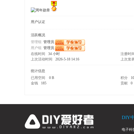
用户认证
活跃概况
管理组
管理员
用户组
管理员
在线时间
34 小时
注册时
爱
上次活动时间
2026-5-18 14:16
上次发
统计信息
已用空间
0 B
积分
1
金钱
185
贡献
0
好
DIY
电子科